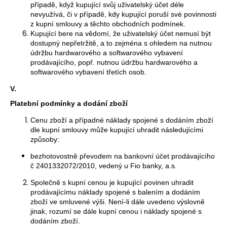
případě, když kupující svůj uživatelský účet déle
nevyužívá, či v případě, kdy kupující poruší své povinnosti
z kupní smlouvy a těchto obchodních podmínek.
Kupující bere na vědomí, že uživatelský účet nemusí být
dostupný nepřetržitě, a to zejména s ohledem na nutnou
údržbu hardwarového a softwarového vybavení
prodávajícího, popř. nutnou údržbu hardwarového a
softwarového vybavení třetích osob.
V.
Platební podmínky a dodání zboží
Cenu zboží a případné náklady spojené s dodáním zboží
dle kupní smlouvy může kupující uhradit následujícími
způsoby:
bezhotovostně převodem na bankovní účet prodávajícího
č 2401332072/2010, vedený u Fio banky, a.s.
Společně s kupní cenou je kupující povinen uhradit
prodávajícímu náklady spojené s balením a dodáním
zboží ve smluvené výši. Není-li dále uvedeno výslovně
jinak, rozumí se dále kupní cenou i náklady spojené s
dodáním zboží.