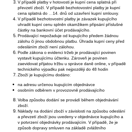
V případě platby v hotovosti je kupní cena splatná při
převzetí zboží. V případě bezhotovostní platby je kupní
cena splatná do …14. dnů od uzavření kupní smlouvy.
V případě bezhotovostní platby je závazek kupujícího
uhradit kupní cenu splněn okamžikem připsání příslušné
částky na bankovní účet prodávajícího.
Prodávající nepožaduje od kupujícího předem žádnou
zálohu či jinou obdobnou platbu. Úhrada kupní ceny před
odesláním zboží není zálohou.
Podle zákona o evidenci tržeb je prodávající povinen
vystavit kupujícímu účtenku. Zároveň je povinen
zaevidovat přijatou tržbu u správce daně online, v případě
technického výpadku pak nejpozději do 48 hodin
Zboží je kupujícímu dodáno:
na adresu určenou kupujícím objednávce
osobním odběrem v provozovně prodávajícího
Volba způsobu dodání se provádí během objednávání
zboží.
Náklady na dodání zboží v závislosti na způsobu odeslání
a převzetí zboží jsou uvedeny v objednávce kupujícího a
v potvrzení objednávky prodávajícím. V případě, že je
způsob dopravy smluven na základě zvláštního