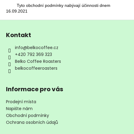
Tyto obchodní podmínky nabývají účinnosti dnem
16.09.2021
Z
á
Kontakt
p
a
info
@
belkocoffee.cz
t
+420 792 369 323
í
Belko Coffee Roasters
belkocoffeeroasters
Informace pro vás
Prodejní místa
Napište nám
Obchodní podmínky
Ochrana osobních údajů