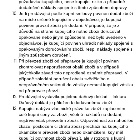
požadavku kupujícího, nese kupující riziko a případné
dodatečné náklady spojené s tímto způsobem dopravy.
Je-li prodávající podle kupní smlouvy povinen dodat zboží
na místo určené kupujícím v objednávce, je kupující
povinen převzít zboží při dodání. V případě, že je z
důvodů na straně kupujícího nutno zboží doručovat
opakovaně nebo jiným způsobem, než bylo uvedeno v
objednávce, je kupující povinen uhradit náklady spojené s
opakovaným doručováním zboží, resp. náklady spojené s
jiným způsobem doručení.
Při převzetí zboží od přepravce je kupující povinen
zkontrolovat neporušenost obalů zboží a v případě
jakýchkoliv závad toto neprodleně oznámit přepravci. V
případě shledání porušení obalu svědčícího o
neoprávněném vniknutí do zásilky nemusí kupující zásilku
od přepravce převzít.
Prodávající vystavíkupujícímu daňový doklad – fakturu.
Daňový doklad je přiložen k dodávanému zboží.
Kupující nabývá vlastnické právo ke zboží zaplacením
celé kupní ceny za zboží, včetně nákladů na dodání,
nejdříve však převzetím zboží. Odpovědnost za nahodilou
zkázu, poškození či ztrátu zboží přechází na kupujícího
okamžikem převzetí zboží nebo okamžikem, kdy měl
kupující povinnost zboží převzít, ale v rozporu s kupní