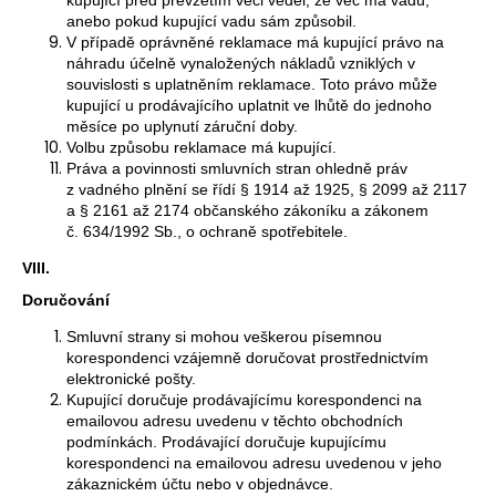
anebo pokud kupující vadu sám způsobil.
V případě oprávněné reklamace má kupující právo na
náhradu účelně vynaložených nákladů vzniklých v
souvislosti s uplatněním reklamace. Toto právo může
kupující u prodávajícího uplatnit ve lhůtě do jednoho
měsíce po uplynutí záruční doby.
Volbu způsobu reklamace má kupující.
Práva a povinnosti smluvních stran ohledně práv
z vadného plnění se řídí § 1914 až 1925, § 2099 až 2117
a § 2161 až 2174 občanského zákoníku a zákonem
č. 634/1992 Sb., o ochraně spotřebitele.
VIII.
Doručování
Smluvní strany si mohou veškerou písemnou
korespondenci vzájemně doručovat prostřednictvím
elektronické pošty.
Kupující doručuje prodávajícímu korespondenci na
emailovou adresu uvedenu v těchto obchodních
podmínkách. Prodávající doručuje kupujícímu
korespondenci na emailovou adresu uvedenou v jeho
zákaznickém účtu nebo v objednávce.