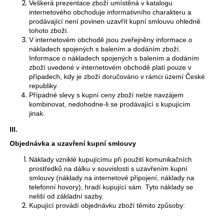
č
Veškerá prezentace zboží umístěná v katalogu
u
internetového obchoduje informativního charakteru a
j
prodávající není povinen uzavřít kupní smlouvu ohledně
tohoto zboží.
e
V internetovém obchodě jsou zveřejněny informace o
m
nákladech spojených s balením a dodáním zboží.
e
Informace o nákladech spojených s balením a dodáním
zboží uvedené v internetovém obchodě platí pouze v
případech, kdy je zboží doručováno v rámci území České
republiky.
Případné slevy s kupní ceny zboží nelze navzájem
kombinovat, nedohodne-li se prodávající s kupujícím
jinak.
III.
Objednávka a uzavření kupní smlouvy
Náklady vzniklé kupujícímu při použití komunikačních
prostředků na dálku v souvislosti s uzavřením kupní
smlouvy (náklady na internetové připojení, náklady na
telefonní hovory), hradí kupující sám. Tyto náklady se
neliší od základní sazby.
Kupující provádí objednávku zboží těmito způsoby: