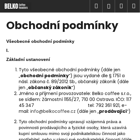
K
Přejít
Hledat
Náku
M
Přihlášen
na
o
obsah
Zpět
Zpět
košík
š
Obchodní podmínky
í
C
k
o
Všeobecné obchodní podmínky
p
I.
o
Základní ustanovení
t
Tyto všeobecné obchodní podmínky (dále jen
ř
„
obchodní podmínky
“) jsou vydané dle § 1751 a
e
násl. zákona č. 89/2012 Sb., občanský zákoník (dále
jen „
občanský zákoník
“)
b
Jméno a příjmení provozovatele: Belko coffee s.r.o.,
u
se sídlem: Zámostní 1155/27, 710 00 Ostrava. IČO: 117
45 347 tel: 792 361 921, e-
j
mail:
info@belkocoffee.cz
(dále jen „
prodávající
“)
e
t
Tyto obchodní podmínky upravují vzájemná práva a
povinnosti prodávajícího a fyzické osoby, která uzavírá
e
kupní smlouvu mimo svoji podnikatelskou činnost jako
n
spotřebitel, nebo v rámci své podnikatelské činnosti (dále