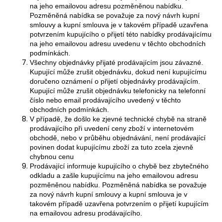
na jeho emailovou adresu pozměněnou nabídku.
Pozměněná nabídka se považuje za nový návrh kupní
smlouvy a kupní smlouva je v takovém případě uzavřena
potvrzením kupujícího o přijetí této nabídky prodávajícímu
na jeho emailovou adresu uvedenu v těchto obchodních
podmínkách.
Všechny objednávky přijaté prodávajícím jsou závazné.
Kupující může zrušit objednávku, dokud není kupujícímu
doručeno oznámení o přijetí objednávky prodávajícím.
Kupující může zrušit objednávku telefonicky na telefonní
číslo nebo email prodávajícího uvedený v těchto
obchodních podmínkách.
V případě, že došlo ke zjevné technické chybě na straně
prodávajícího při uvedení ceny zboží v internetovém
obchodě, nebo v průběhu objednávání, není prodávající
povinen dodat kupujícímu zboží za tuto zcela zjevně
chybnou cenu
Prodávající informuje kupujícího o chybě bez zbytečného
odkladu a zašle kupujícímu na jeho emailovou adresu
pozměněnou nabídku. Pozměněná nabídka se považuje
za nový návrh kupní smlouvy a kupní smlouva je v
takovém případě uzavřena potvrzením o přijetí kupujícím
na emailovou adresu prodávajícího.