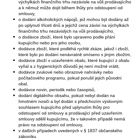
výchylkách finančního trhu nezávisle na vůli prodávajícího
a k němuž může dojít během lhůty pro odstoupení od
smlouvy,
o dodání alkoholických nápojů, jež mohou být dodány až
po uplynutí třiceti dnů a jejichž cena závisí na výchylkách
finančního trhu nezávislých na vůli prodávajícího,
o dodávce zboží, které bylo upraveno podle přání
kupujícího nebo pro jeho osobu,
dodávce zboží, které podléhá rychlé zkáze, jakož i zboží,
které bylo po dodání nenávratně smíseno s jiným zbožím,
dodávce zboží v uzavřeném obalu, které kupující z obalu
vyňal a z hygienických důvodů jej není možné vrátit,
dodávce zvukové nebo obrazové nahrávky nebo
počítačového programu, pokud porušil jejich původní
obal,
dodávce novin, periodik nebo časopisů,
dodání digitálního obsahu, pokud nebyl dodán na
hmotném nosiči a byl dodán s předchozím výslovným
souhlasem kupujícího před uplynutím lhůty pro
odstoupení od smlouvy a prodávající před uzavřením
smlouvy sdělil kupujícímu, že v takovém případě nemá
právo na odstoupení od smlouvy,
v dalších případech uvedených v § 1837 občanského
zákoníku.