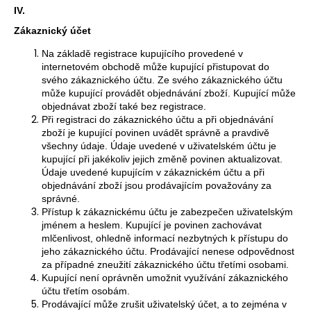
IV.
Zákaznický účet
Na základě registrace kupujícího provedené v
internetovém obchodě může kupující přistupovat do
svého zákaznického účtu. Ze svého zákaznického účtu
může kupující provádět objednávání zboží. Kupující může
objednávat zboží také bez registrace.
Při registraci do zákaznického účtu a při objednávání
zboží je kupující povinen uvádět správně a pravdivě
všechny údaje. Údaje uvedené v uživatelském účtu je
kupující při jakékoliv jejich změně povinen aktualizovat.
Údaje uvedené kupujícím v zákaznickém účtu a při
objednávání zboží jsou prodávajícím považovány za
správné.
Přístup k zákaznickému účtu je zabezpečen uživatelským
jménem a heslem. Kupující je povinen zachovávat
mlčenlivost, ohledně informací nezbytných k přístupu do
jeho zákaznického účtu. Prodávající nenese odpovědnost
za případné zneužití zákaznického účtu třetími osobami.
Kupující není oprávněn umožnit využívání zákaznického
účtu třetím osobám.
Prodávající může zrušit uživatelský účet, a to zejména v