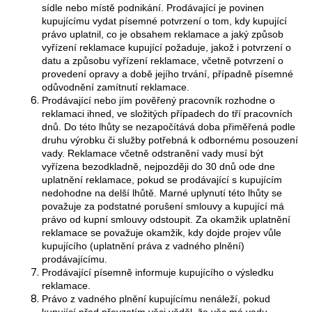
sídle nebo místě podnikání. Prodávající je povinen
kupujícímu vydat písemné potvrzení o tom, kdy kupující
právo uplatnil, co je obsahem reklamace a jaký způsob
vyřízení reklamace kupující požaduje, jakož i potvrzení o
datu a způsobu vyřízení reklamace, včetně potvrzení o
provedení opravy a době jejího trvání, případně písemné
odůvodnění zamítnutí reklamace.
Prodávající nebo jím pověřený pracovník rozhodne o
reklamaci ihned, ve složitých případech do tří pracovních
dnů. Do této lhůty se nezapočítává doba přiměřená podle
druhu výrobku či služby potřebná k odbornému posouzení
vady. Reklamace včetně odstranění vady musí být
vyřízena bezodkladně, nejpozději do 30 dnů ode dne
uplatnění reklamace, pokud se prodávající s kupujícím
nedohodne na delší lhůtě. Marné uplynutí této lhůty se
považuje za podstatné porušení smlouvy a kupující má
právo od kupní smlouvy odstoupit. Za okamžik uplatnění
reklamace se považuje okamžik, kdy dojde projev vůle
kupujícího (uplatnění práva z vadného plnění)
prodávajícímu.
Prodávající písemně informuje kupujícího o výsledku
reklamace.
Právo z vadného plnění kupujícímu nenáleží, pokud
kupující před převzetím věci věděl, že věc má vadu,