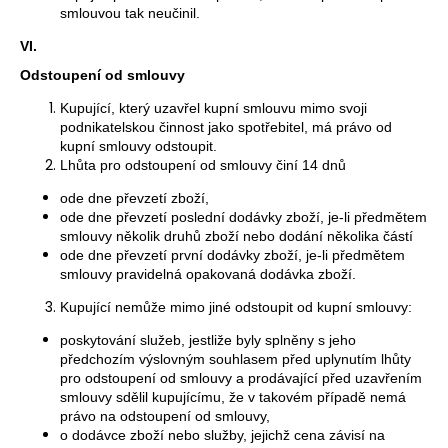
smlouvou tak neučinil.
VI.
Odstoupení od smlouvy
Kupující, který uzavřel kupní smlouvu mimo svoji
podnikatelskou činnost jako spotřebitel, má právo od
kupní smlouvy odstoupit.
Lhůta pro odstoupení od smlouvy činí 14 dnů
ode dne převzetí zboží,
ode dne převzetí poslední dodávky zboží, je-li předmětem
smlouvy několik druhů zboží nebo dodání několika částí
ode dne převzetí první dodávky zboží, je-li předmětem
smlouvy pravidelná opakovaná dodávka zboží.
Kupující nemůže mimo jiné odstoupit od kupní smlouvy:
poskytování služeb, jestliže byly splněny s jeho
předchozím výslovným souhlasem před uplynutím lhůty
pro odstoupení od smlouvy a prodávající před uzavřením
smlouvy sdělil kupujícímu, že v takovém případě nemá
právo na odstoupení od smlouvy,
o dodávce zboží nebo služby, jejichž cena závisí na