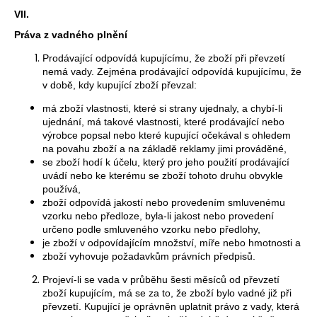
VII.
Práva z vadného plnění
Prodávající odpovídá kupujícímu, že zboží při převzetí
nemá vady. Zejména prodávající odpovídá kupujícímu, že
v době, kdy kupující zboží převzal:
má zboží vlastnosti, které si strany ujednaly, a chybí-li
ujednání, má takové vlastnosti, které prodávající nebo
výrobce popsal nebo které kupující očekával s ohledem
na povahu zboží a na základě reklamy jimi prováděné,
se zboží hodí k účelu, který pro jeho použití prodávající
uvádí nebo ke kterému se zboží tohoto druhu obvykle
používá,
zboží odpovídá jakostí nebo provedením smluvenému
vzorku nebo předloze, byla-li jakost nebo provedení
určeno podle smluveného vzorku nebo předlohy,
je zboží v odpovídajícím množství, míře nebo hmotnosti a
zboží vyhovuje požadavkům právních předpisů.
Projeví-li se vada v průběhu šesti měsíců od převzetí
zboží kupujícím, má se za to, že zboží bylo vadné již při
převzetí. Kupující je oprávněn uplatnit právo z vady, která