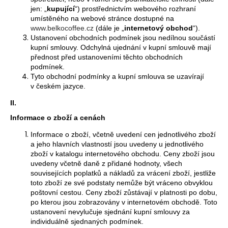
jen: „
kupující
“) prostřednictvím webového rozhraní
a
umístěného na webové stránce dostupné na
j
www.belkocoffee.cz
(dále je „
internetový obchod
“).
í
Ustanovení obchodních podmínek jsou nedílnou součástí
kupní smlouvy. Odchylná ujednání v kupní smlouvě mají
t
přednost před ustanoveními těchto obchodních
?
podmínek.
Tyto obchodní podmínky a kupní smlouva se uzavírají
v českém jazyce.
II.
HLEDAT
Informace o zboží a cenách
Informace o zboží, včetně uvedení cen jednotlivého zboží
a jeho hlavních vlastností jsou uvedeny u jednotlivého
zboží v katalogu internetového obchodu. Ceny zboží jsou
D
uvedeny včetně daně z přidané hodnoty, všech
o
souvisejících poplatků a nákladů za vrácení zboží, jestliže
p
toto zboží ze své podstaty nemůže být vráceno obvyklou
poštovní cestou. Ceny zboží zůstávají v platnosti po dobu,
o
po kterou jsou zobrazovány v internetovém obchodě. Toto
r
ustanovení nevylučuje sjednání kupní smlouvy za
u
individuálně sjednaných podmínek.