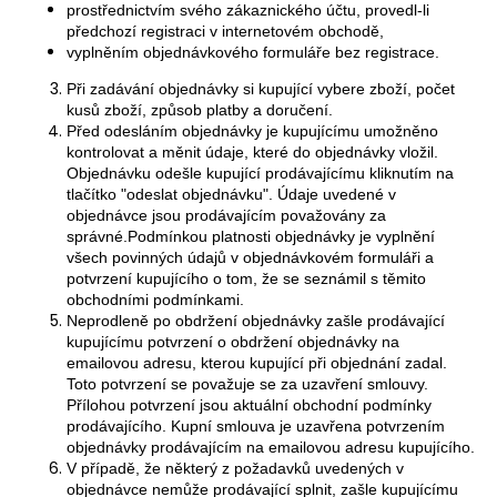
prostřednictvím svého zákaznického účtu, provedl-li
předchozí registraci v internetovém obchodě,
vyplněním objednávkového formuláře bez registrace.
Při zadávání objednávky si kupující vybere zboží, počet
kusů zboží, způsob platby a doručení.
Před odesláním objednávky je kupujícímu umožněno
kontrolovat a měnit údaje, které do objednávky vložil.
Objednávku odešle kupující prodávajícímu kliknutím na
tlačítko "odeslat objednávku". Údaje uvedené v
objednávce jsou prodávajícím považovány za
správné.Podmínkou platnosti objednávky je vyplnění
všech povinných údajů v objednávkovém formuláři a
potvrzení kupujícího o tom, že se seznámil s těmito
obchodními podmínkami.
Neprodleně po obdržení objednávky zašle prodávající
kupujícímu potvrzení o obdržení objednávky na
emailovou adresu, kterou kupující při objednání zadal.
Toto potvrzení se považuje se za uzavření smlouvy.
Přílohou potvrzení jsou aktuální obchodní podmínky
prodávajícího. Kupní smlouva je uzavřena potvrzením
objednávky prodávajícím na emailovou adresu kupujícího.
V případě, že některý z požadavků uvedených v
objednávce nemůže prodávající splnit, zašle kupujícímu