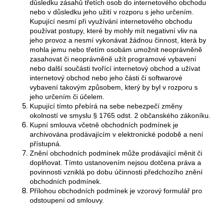
důsledku zásahů třetích osob do internetového obchodu
nebo v důsledku jeho užití v rozporu s jeho určením.
Kupující nesmí při využívání internetového obchodu
používat postupy, které by mohly mít negativní vliv na
jeho provoz a nesmí vykonávat žádnou činnost, která by
mohla jemu nebo třetím osobám umožnit neoprávněně
zasahovat či neoprávněně užít programové vybavení
nebo další součásti tvořící internetový obchod a užívat
internetový obchod nebo jeho části či softwarové
vybavení takovým způsobem, který by byl v rozporu s
jeho určením či účelem.
Kupující tímto přebírá na sebe nebezpečí změny
okolností ve smyslu § 1765 odst. 2 občanského zákoníku.
Kupní smlouva včetně obchodních podmínek je
archivována prodávajícím v elektronické podobě a není
přístupná.
Znění obchodních podmínek může prodávající měnit či
doplňovat. Tímto ustanovením nejsou dotčena práva a
povinnosti vzniklá po dobu účinnosti předchozího znění
obchodních podmínek.
Přílohou obchodních podmínek je vzorový formulář pro
odstoupení od smlouvy.