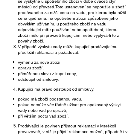
se vyskytne u spotřebního zboží v době dvaceti čtyř
měsíců od převzetí.Toto ustanovení se nepoužije u zboží
prodávaného za nižší cenu na vadu, pro kterou byla nižší
cena ujednána, na opotřebení zboží způsobené jeho
obvyklým užíváním, u použitého zboží na vadu
odpovídající míře používání nebo opotřebení, kterou
zboží mělo při převzetí kupujícím, nebo vyplývá-li to z
povahy zboží.
V případě výskytu vady může kupující prodávajícímu
předložit reklamaci a požadovat:
výměnu za nové zboží,
opravu zboží,
přiměřenou slevu z kupní ceny,
odstoupit od smlouvy.
Kupující má právo odstoupit od smlouvy,
pokud má zboží podstatnou vadu,
pokud nemůže věc řádně užívat pro opakovaný výskyt
vady nebo vad po opravě,
při větším počtu vad zboží.
Prodávající je povinen přijmout reklamaci v kterékoli
provozovně, v níž je přijetí reklamace možné, případně i v