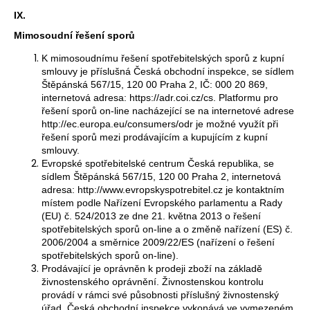
IX.
Mimosoudní řešení sporů
K mimosoudnímu řešení spotřebitelských sporů z kupní
smlouvy je příslušná Česká obchodní inspekce, se sídlem
Štěpánská 567/15, 120 00 Praha 2, IČ: 000 20 869,
internetová adresa: https://adr.coi.cz/cs. Platformu pro
řešení sporů on-line nacházející se na internetové adrese
http://ec.europa.eu/consumers/odr je možné využít při
řešení sporů mezi prodávajícím a kupujícím z kupní
smlouvy.
Evropské spotřebitelské centrum Česká republika, se
sídlem Štěpánská 567/15, 120 00 Praha 2, internetová
adresa: http://www.evropskyspotrebitel.cz je kontaktním
místem podle Nařízení Evropského parlamentu a Rady
(EU) č. 524/2013 ze dne 21. května 2013 o řešení
spotřebitelských sporů on-line a o změně nařízení (ES) č.
2006/2004 a směrnice 2009/22/ES (nařízení o řešení
spotřebitelských sporů on-line).
Prodávající je oprávněn k prodeji zboží na základě
živnostenského oprávnění. Živnostenskou kontrolu
provádí v rámci své působnosti příslušný živnostenský
úřad. Česká obchodní inspekce vykonává ve vymezeném