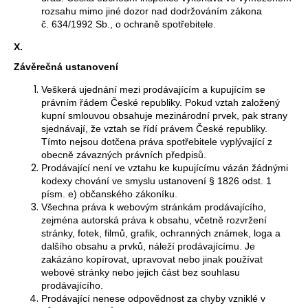
rozsahu mimo jiné dozor nad dodržováním zákona
č. 634/1992 Sb., o ochraně spotřebitele.
X.
Závěrečná ustanovení
Veškerá ujednání mezi prodávajícím a kupujícím se
právním řádem České republiky. Pokud vztah založený
kupní smlouvou obsahuje mezinárodní prvek, pak strany
sjednávají, že vztah se řídí právem České republiky.
Tímto nejsou dotčena práva spotřebitele vyplývající z
obecně závazných právních předpisů.
Prodávající není ve vztahu ke kupujícímu vázán žádnými
kodexy chování ve smyslu ustanovení § 1826 odst. 1
písm. e) občanského zákoníku.
Všechna práva k webovým stránkám prodávajícího,
zejména autorská práva k obsahu, včetně rozvržení
stránky, fotek, filmů, grafik, ochranných známek, loga a
dalšího obsahu a prvků, náleží prodávajícímu. Je
zakázáno kopírovat, upravovat nebo jinak používat
webové stránky nebo jejich část bez souhlasu
prodávajícího.
Prodávající nenese odpovědnost za chyby vzniklé v