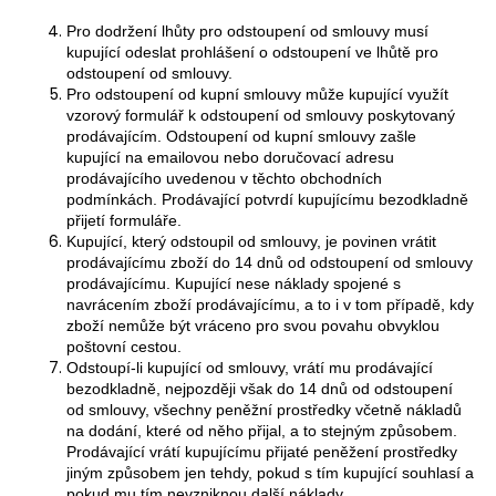
Pro dodržení lhůty pro odstoupení od smlouvy musí
kupující odeslat prohlášení o odstoupení ve lhůtě pro
odstoupení od smlouvy.
Pro odstoupení od kupní smlouvy může kupující využít
vzorový formulář k odstoupení od smlouvy poskytovaný
prodávajícím. Odstoupení od kupní smlouvy zašle
kupující na emailovou nebo doručovací adresu
prodávajícího uvedenou v těchto obchodních
podmínkách. Prodávající potvrdí kupujícímu bezodkladně
přijetí formuláře.
Kupující, který odstoupil od smlouvy, je povinen vrátit
prodávajícímu zboží do 14 dnů od odstoupení od smlouvy
prodávajícímu. Kupující nese náklady spojené s
navrácením zboží prodávajícímu, a to i v tom případě, kdy
zboží nemůže být vráceno pro svou povahu obvyklou
poštovní cestou.
Odstoupí-li kupující od smlouvy, vrátí mu prodávající
bezodkladně, nejpozději však do 14 dnů od odstoupení
od smlouvy, všechny peněžní prostředky včetně nákladů
na dodání, které od něho přijal, a to stejným způsobem.
Prodávající vrátí kupujícímu přijaté peněžení prostředky
jiným způsobem jen tehdy, pokud s tím kupující souhlasí a
pokud mu tím nevzniknou další náklady.