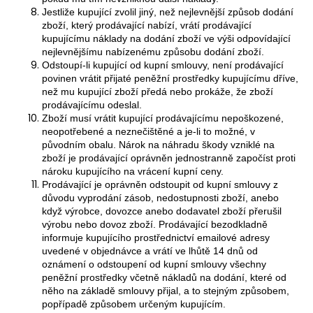
Jestliže kupující zvolil jiný, než nejlevnější způsob dodání
zboží, který prodávající nabízí, vrátí prodávající
kupujícímu náklady na dodání zboží ve výši odpovídající
nejlevnějšímu nabízenému způsobu dodání zboží.
Odstoupí-li kupující od kupní smlouvy, není prodávající
povinen vrátit přijaté peněžní prostředky kupujícímu dříve,
než mu kupující zboží předá nebo prokáže, že zboží
prodávajícímu odeslal.
Zboží musí vrátit kupující prodávajícímu nepoškozené,
neopotřebené a neznečištěné a je-li to možné, v
původním obalu. Nárok na náhradu škody vzniklé na
zboží je prodávající oprávněn jednostranně započíst proti
nároku kupujícího na vrácení kupní ceny.
Prodávající je oprávněn odstoupit od kupní smlouvy z
důvodu vyprodání zásob, nedostupnosti zboží, anebo
když výrobce, dovozce anebo dodavatel zboží přerušil
výrobu nebo dovoz zboží. Prodávající bezodkladně
informuje kupujícího prostřednictví emailové adresy
uvedené v objednávce a vrátí ve lhůtě 14 dnů od
oznámení o odstoupení od kupní smlouvy všechny
peněžní prostředky včetně nákladů na dodání, které od
něho na základě smlouvy přijal, a to stejným způsobem,
popřípadě způsobem určeným kupujícím.