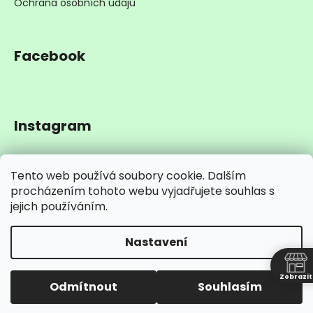
Ochrana osobních údajů
Facebook
Instagram
Tento web používá soubory cookie. Dalším
procházením tohoto webu vyjadřujete souhlas s
jejich používáním.
Sledovat na Instagramu
Nastavení
Vytvořil Shoptet
N
Copyright 2026
Belko Coffee Roasters
. Všechna práva
Zobrazit
Odmítnout
Souhlasím
vyhrazena.
Upravit nastavení cookies