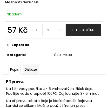
č
Možnosti doručení
u
j
Skladem
e
m
e
57 Kč
DO KOŠÍKU
Měrná
cena:
Zeptat se
Kategorie
:
ČAJE MIGIBI
Popis
Diskuze
Příprava:
Na 1 litr vody použijte 4- 5 vrchovatých lžiček čaje.
Použijte vodu o teplotě 100°C. Čaj louhujte 3- 5 minut.
Na přípravu tohoto čaje je ideální použít čajovou
konvici se sítkem. Možno použít i french press.