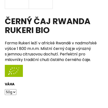
a
j
í
ČERNÝ ČAJ RWANDA
t
RUKERI BIO
?
Farma Rukeri leží v africké Rwandě v nadmořské
výšce 1 800 m.n.m. Místní černý čaj je výrazný
s jemnou citrusovou dochutí. Perfektní pro
HLEDAT
milovníky tradiční chuti čistého černého čaje.
D
o
VÁHA
p
o
r
u