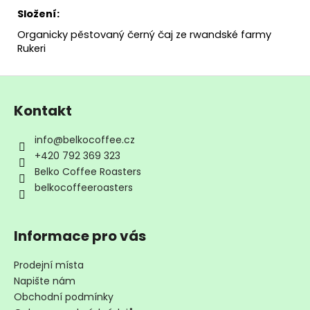
Složení:
Organicky pěstovaný černý čaj ze rwandské farmy
Rukeri
Z
á
Kontakt
p
a
info
@
belkocoffee.cz
t
+420 792 369 323
í
Belko Coffee Roasters
belkocoffeeroasters
Informace pro vás
Prodejní místa
Napište nám
Obchodní podmínky